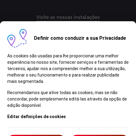
Visite as nossas instalações
Descubra a gama Toyota
Definir como conduzir a sua Privacidade
Contactar Concessão
As cookies são usadas para lhe proporcionar uma melhor
experiência no nosso site, fornecer serviços e ferramentas de
terceiros, ajudar-nos a compreender melhor a sua utilização,
melhorar o seu funcionamento e para realizar publicidade
mais segmentada.
Recomendamos que ative todas as cookies, mas se não
concordar, pode simplesmente editá-las através da opção de
Termos e Condições
edição disponível.
Aviso Legal
Editar definições de cookies
Política de Privacidade
Livro de Reclamações
Resolução Alternativa de Litígios