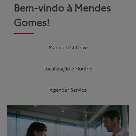
Mendes Gomes - Concessionário Toyota
Bem-vindo à Mendes
Gomes!
Novos
Usados
Após-venda
Notícias
Campanhas
Instalações
Apoio ao Cliente
Login
Marcar Test Drive
Registo
Localização e Horário
Agendar Serviço