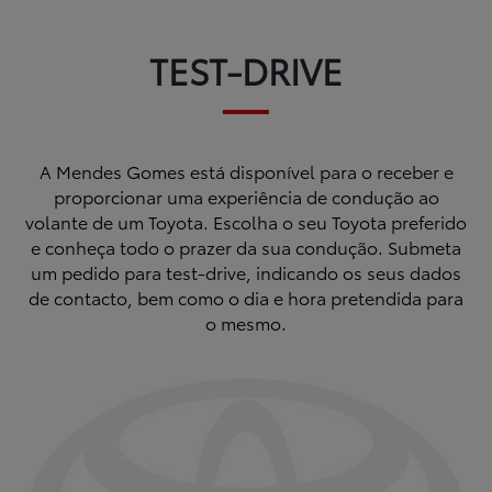
TEST-DRIVE
Novos
Usados
Após-venda
Notícias
Campanhas
Instalações
Apoio ao Cliente
Login
A Mendes Gomes está disponível para o receber e
Registo
proporcionar uma experiência de condução ao
volante de um Toyota. Escolha o seu Toyota preferido
e conheça todo o prazer da sua condução. Submeta
um pedido para test-drive, indicando os seus dados
de contacto, bem como o dia e hora pretendida para
o mesmo.