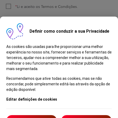
Li e aceito os
Termos e Condições
.
Fazer Marcação
Definir como conduzir a sua Privacidade
As cookies são usadas para lhe proporcionar uma melhor
experiência no nosso site, fornecer serviços e ferramentas de
terceiros, ajudar-nos a compreender melhor a sua utilização,
melhorar o seu funcionamento e para realizar publicidade
mais segmentada.
Recomendamos que ative todas as cookies, mas se não
concordar, pode simplesmente editá-las através da opção de
Termos e Condições
edição disponível.
Aviso Legal
Editar definições de cookies
Política de Privacidade
Livro de Reclamações
Resolução Alternativa de Litígios