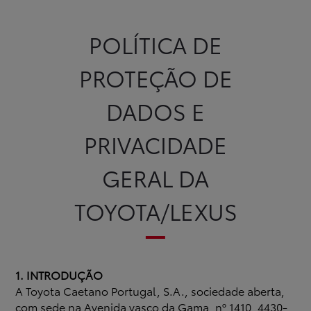
Mendes Gomes - Concessionário Toyota
POLÍTICA DE
Novos
Usados
Após-venda
Notícias
PROTEÇÃO DE
Campanhas
Instalações
Apoio ao Cliente
Login
DADOS E
Registo
PRIVACIDADE
GERAL DA
TOYOTA/LEXUS
1. INTRODUÇÃO
A Toyota Caetano Portugal, S.A., sociedade aberta,
com sede na Avenida vasco da Gama, nº 1410, 4430-