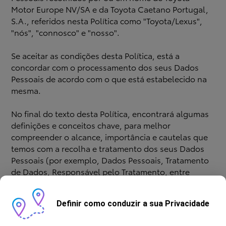
Motor Europe NV/SA e da Toyota Caetano Portugal,
S.A., referidos nesta Política como "Toyota/Lexus",
"nós", "connosco" e "nosso".
Se aceitar as condições desta Política, está a
concordar com o processamento dos seus Dados
Pessoais de acordo com o que está estabelecido na
mesma.
No final do texto desta Política, encontrará algumas
definições e conceitos chave, para melhor
compreender o alcance, importância e cautelas que
temos com a recolha e tratamento dos seus Dados
Pessoais (por exemplo, Dados Pessoais, Tratamento
de Dados, Responsável pelo Tratamento, entre
outros).
Definir como conduzir a sua Privacidade