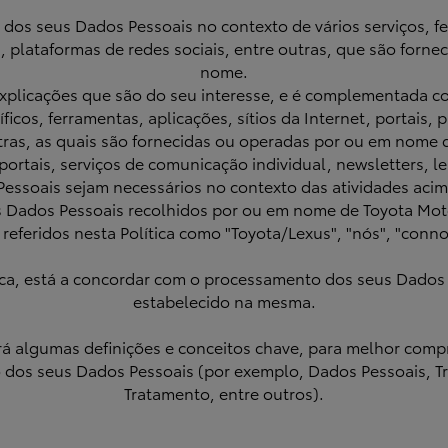
 dos seus Dados Pessoais no contexto de vários serviços, fe
 plataformas de redes sociais, entre outras, que são forn
nome.
 explicações que são do seu interesse, e é complementada co
ficos, ferramentas, aplicações, sítios da Internet, portais
tras, as quais são fornecidas ou operadas por ou em nome d
ortais, serviços de comunicação individual, newsletters, l
Pessoais sejam necessários no contexto das atividades aci
eus Dados Pessoais recolhidos por ou em nome de Toyota M
 referidos nesta Política como "Toyota/Lexus", "nós", "conn
ítica, está a concordar com o processamento dos seus Dados
estabelecido na mesma.
rará algumas definições e conceitos chave, para melhor comp
 dos seus Dados Pessoais (por exemplo, Dados Pessoais, 
Tratamento, entre outros).