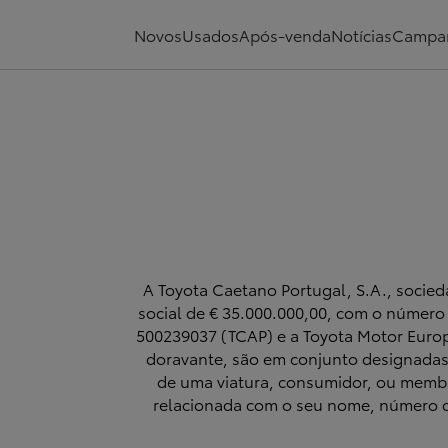
Mendes Gomes - Concessionário Toyota
Novos
Usados
Após-venda
Notícias
Campa
A Toyota Caetano Portugal, S.A., socied
social de € 35.000.000,00, com o número 
500239037 (TCAP) e a Toyota Motor Euro
doravante, são em conjunto designadas 
de uma viatura, consumidor, ou membro
relacionada com o seu nome, número d