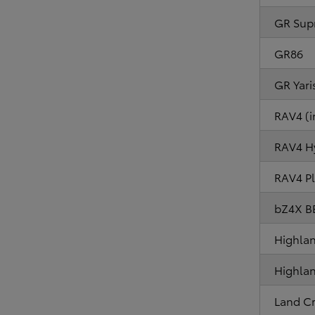
GR Sup
GR86
GR Yari
RAV4 (i
RAV4 H
RAV4 Pl
bZ4X B
Highlan
Highlan
Land Cr