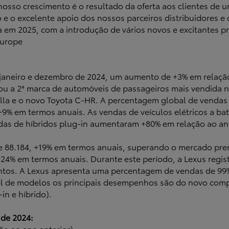
O nosso crescimento é o resultado da oferta aos clientes d
e o excelente apoio dos nossos parceiros distribuidores e
 em 2025, com a introdução de vários novos e excitantes pr
Europe
 janeiro e dezembro de 2024, um aumento de +3% em relaçã
ou a 2ª marca de automóveis de passageiros mais vendida 
la e o novo Toyota C-HR. A percentagem global de vendas d
9% em termos anuais. As vendas de veículos elétricos a ba
endas de híbridos plug-in aumentaram +80% em relação ao a
e 88.184, +19% em termos anuais, superando o mercado pr
24% em termos anuais. Durante este período, a Lexus regi
ntos. A Lexus apresenta uma percentagem de vendas de 99%
vel de modelos os principais desempenhos são do novo comp
in e híbrido).
 de 2024:
ção ao ano anterior)