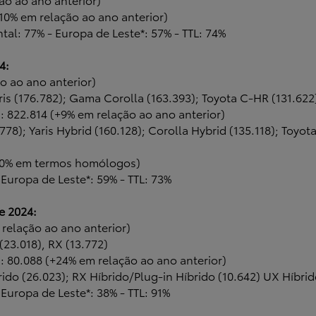
+10% em relação ao ano anterior)
ntal: 77% - Europa de Leste*: 57% - TTL: 74%
4:
o ao ano anterior)
aris (176.782); Gama Corolla (163.393); Toyota C-HR (131.622
s: 822.814 (+9% em relação ao ano anterior)
9.778); Yaris Hybrid (160.128); Corolla Hybrid (135.118); Toy
-5,0% em termos homólogos)
 Europa de Leste*: 59% - TTL: 73%
e 2024:
 relação ao ano anterior)
(23.018), RX (13.772)
os: 80.088 (+24% em relação ao ano anterior)
rido (26.023); RX Híbrido/Plug-in Híbrido (10.642) UX Híbrid
 Europa de Leste*: 38% - TTL: 91%