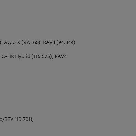
); Aygo X (97.466); RAV4 (94.344)
ota C-HR Hybrid (115.525); RAV4
o/BEV (10.701);