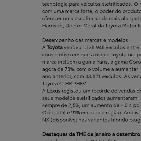
tecnologia para veículos eletrificados. 
com uma marca forte, o poder do produto 
oferecer uma escolha ainda mais alargada
Harrison, Diretor Geral da Toyota Motor 
Desempenho das marcas e modelos
A
Toyota
vendeu 1.128.948 veículos entre
consecutivo em que a marca Toyota ocup
marca incluem a gama Yaris, a gama Corol
agora de 73%, com o volume a aumentar +
ano anterior, com 33.821 veículos. As v
Toyota C-HR PHEV.
A
Lexus
registou um recorde de vendas d
seus modelos eletrificados aumentaram +
sempre de 2,5%, um aumento de + 0,4 po
Ocidental e 91% em toda a região. Ao ní
NX (disponível nas variantes híbrido plug-
Destaques da TME de janeiro a dezembro
- Total de vendas: 1.217.132 (+4% em rela