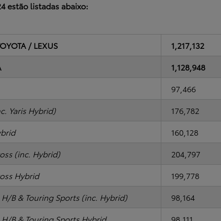
4 estão listadas abaixo:
TOYOTA / LEXUS
1,217,132
A
1,128,948
97,466
nc. Yaris Hybrid)
176,782
ybrid
160,128
oss (inc. Hybrid)
204,797
ross Hybrid
199,778
 H/B & Touring Sports (inc. Hybrid)
98,164
 H/B & Touring Sports Hybrid
98,111