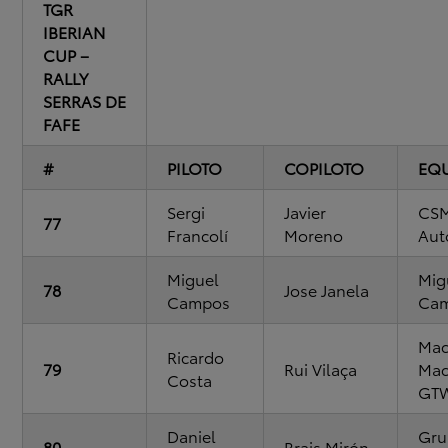
TGR
IBERIAN
CUP –
RALLY
SERRAS DE
FAFE
#
PILOTO
COPILOTO
EQ
Sergi
Javier
CS
77
Francolí
Moreno
Aut
Miguel
Mig
78
Jose Janela
Campos
Ca
Mac
Ricardo
79
Rui Vilaça
Ma
Costa
GTW
Daniel
Gru
80
Brais Mirón