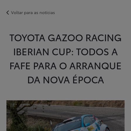
Voltar para as notícias
Novos
Usados
Após-venda
Notícias
Campanhas
Instalações
Apoio ao Cliente
TOYOTA GAZOO RACING
Login
Registo
IBERIAN CUP: TODOS A
FAFE PARA O ARRANQUE
DA NOVA ÉPOCA