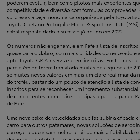
poderem evoluir, bem como pilotos mais experientes q
competitividade e diversão com fórmulas comprovadas,
surpresas a taça monomarca organizada pela Toyota Es
Toyota Caetano Portugal e Motor & Sport Institute (MSi)
cabal resposta dado o sucesso já obtido em 2022.
Os números não enganam, e em Fafe a lista de inscritos
quase para o dobro, com mais unidades do renovado e 
apto Toyota GR Yaris RZ a serem inscritas. Em termos de
para além de terem transitado muitas das equipas de 20
se muitos novos valores em mais um claro reafirmar da m
do troféu, bastando um pouco de atenção à lista de con
inscritos para se reconhecer um incremento substancia
de concorrentes, com quinze equipas à partida para o Ra
de Fafe.
Uma nova caixa de velocidades que faz subir a eficácia e
carro para outros patamares, novas soluções de aerodi
carroçaria que visam melhorar ainda mais a fiabilidade e
desempenho global, são as mudanças mais visíveis a nív