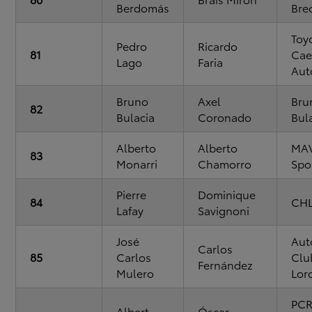
Berdomás
Bre
Toy
Pedro
Ricardo
81
Cae
Lago
Faria
Aut
Bruno
Axel
Bru
82
Bulacia
Coronado
Bul
Alberto
Alberto
MA
83
Monarri
Chamorro
Spo
Pierre
Dominique
84
CHL
Lafay
Savignoni
José
Aut
Carlos
85
Carlos
Clu
Fernández
Mulero
Lor
PCR
Albert
Óscar