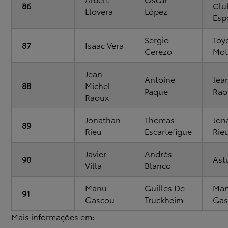
86
Clu
Llovera
López
Esp
Sergio
Toy
87
Isaac Vera
Cerezo
Mot
Jean-
Antoine
Jea
88
Michel
Paque
Rao
Raoux
Jonathan
Thomas
Jon
89
Rieu
Escartefigue
Rie
Javier
Andrés
90
Ast
Villa
Blanco
Manu
Guilles De
Ma
91
Gascou
Truckheim
Gas
Mais informações em: