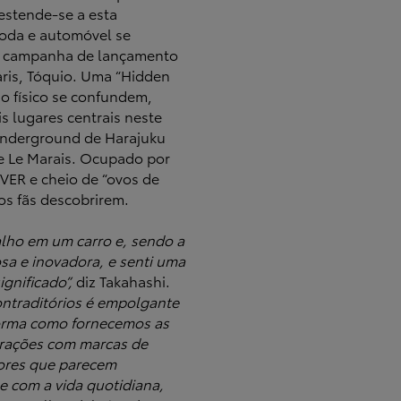
 estende-se a esta
oda e automóvel se
a campanha de lançamento
ris, Tóquio. Uma “Hidden
 o físico se confundem,
is lugares centrais neste
 underground de Harajuku
e Le Marais. Ocupado por
ER e cheio de “ovos de
os fãs descobrirem.
alho em um carro e, sendo a
sa e inovadora, e senti uma
gnificado”,
diz Takahashi.
ntraditórios é empolgante
forma como fornecemos as
orações com marcas de
cores que parecem
 com a vida quotidiana,