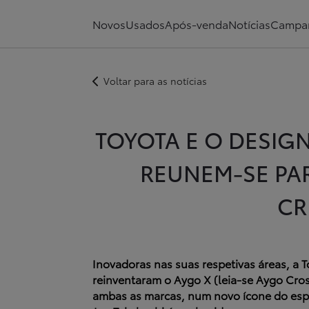
Novos
Usados
Após-venda
Notícias
Campa
Voltar para as notícias
TOYOTA E O DESIG
REUNEM-SE PA
CR
Inovadoras nas suas respetivas áreas, 
reinventaram o Aygo X (leia-se Aygo Cro
ambas as marcas, num novo ícone do espí