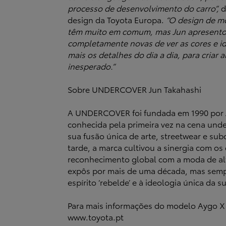
processo de desenvolvimento do carro”,
d
design da Toyota Europa.
“O design de mo
têm muito em comum, mas Jun apresent
completamente novas de ver as cores e i
mais os detalhes do dia a dia, para criar 
inesperado.”
Sobre UNDERCOVER Jun Takahashi
A UNDERCOVER foi fundada em 1990 por J
conhecida pela primeira vez na cena und
sua fusão única de arte, streetwear e sub
tarde, a marca cultivou a sinergia com o
reconhecimento global com a moda de alt
expôs por mais de uma década, mas sempr
espírito ‘rebelde’ e à ideologia única da s
Para mais informações do modelo Aygo 
www.toyota.pt