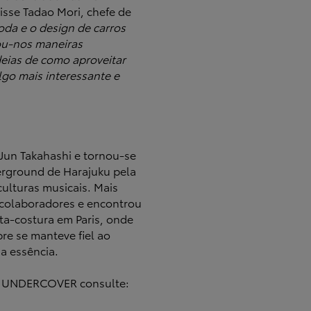
isse Tadao Mori, chefe de
da e o design de carros
ou-nos maneiras
deias de como aproveitar
algo mais interessante e
un Takahashi e tornou-se
erground de Harajuku pela
culturas musicais. Mais
s colaboradores e encontrou
a-costura em Paris, onde
e se manteve fiel ao
ua essência.
X UNDERCOVER consulte: