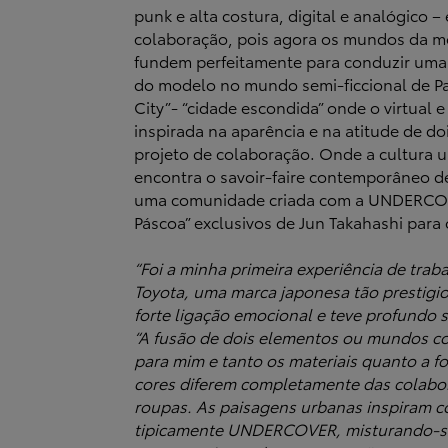
punk e alta costura, digital e analógico –
colaboração, pois agora os mundos da m
fundem perfeitamente para conduzir um
do modelo no mundo semi-ficcional de Pa
City”- “cidade escondida” onde o virtual e
inspirada na aparência e na atitude de do
projeto de colaboração. Onde a cultura
encontra o savoir-faire contemporâneo d
uma comunidade criada com a UNDERCOV
Páscoa” exclusivos de Jun Takahashi para 
“Foi a minha primeira experiência de trab
Toyota, uma marca japonesa tão prestigio
forte ligação emocional e teve profundo si
“A fusão de dois elementos ou mundos co
para mim e tanto os materiais quanto a 
cores diferem completamente das colab
roupas. As paisagens urbanas inspiram 
tipicamente UNDERCOVER, misturando-se