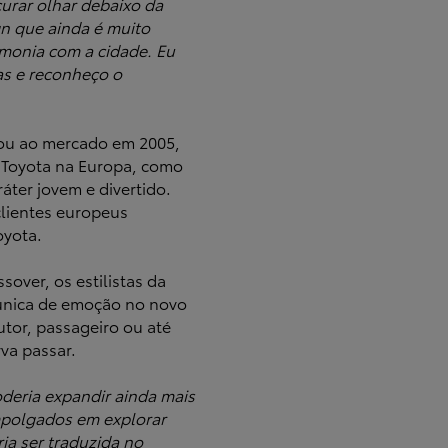
urar olhar debaixo da
gn que ainda é muito
onia com a cidade. Eu
as e reconheço o
ou ao mercado em 2005,
a Toyota na Europa, como
ter jovem e divertido.
clientes europeus
oyota.
over, os estilistas da
única de emoção no novo
tor, passageiro ou até
va passar.
eria expandir ainda mais
mpolgados em explorar
a ser traduzida no