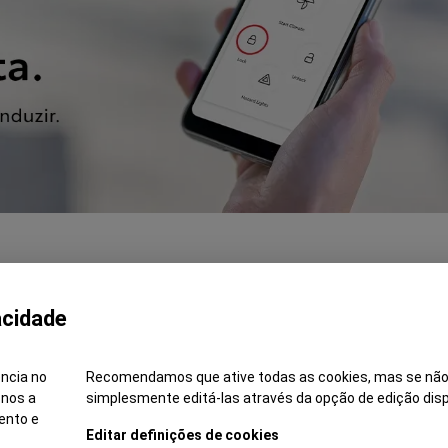
acidade
ência no
Recomendamos que ative todas as cookies, mas se não
-nos a
simplesmente editá-las através da opção de edição disp
ento e
ões
Aviso Legal
Política de Privacidade
Livro de Reclamações
Resolução
Editar definições de cookies