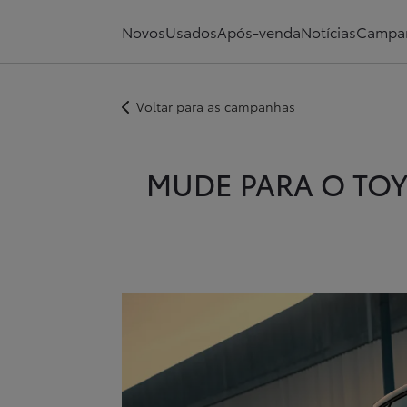
MUDE PARA O TOYOTA C-HR Hybrid Comfort E RECEBA + 
Novos
Usados
Após-venda
Notícias
Campa
Voltar para as campanhas
MUDE PARA O TOY