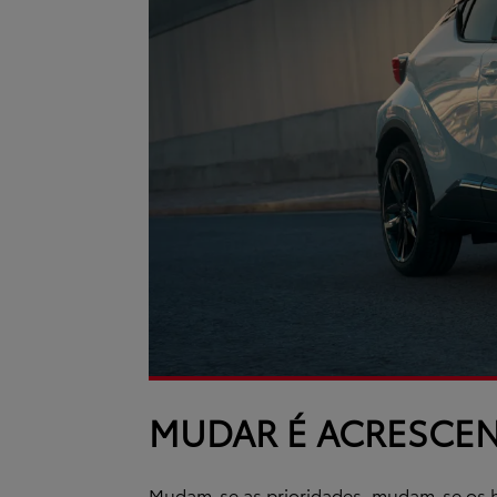
MUDAR É ACRESCEN
Mudam-se as prioridades, mudam-se os háb